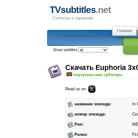
TVsubtitles
.net
Субтитры к сериалам
Главная
Show subtitles
Скачать Euphoria 3x
португальские субтитры
Read us on:
название эпизода:
In
номер эпизода:
Се
Рип:
W
Релиз:
FL