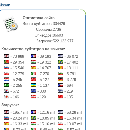
Nissan
LUX
Статистика сайта
Всего субтитров:
304426
Сериалы:
2736
Эпизодов:
86603
Загрузок:
522 122 977
Количество субтитров на языках:
- 73 989
- 39 193
- 36 072
- 29 354
- 19 312
- 17 402
- 15 540
- 14 767
- 13 111
- 12 779
- 7 270
- 5 791
- 5 245
- 5 127
- 3 779
- 2 255
- 1 137
- 694
- 672
- 338
- 219
- 146
- 129
- 105
Загрузок:
- 195.7 mil
- 121.6 mil
- 58.28 mil
- 20.24 mil
- 18.85 mil
- 16.34 mil
- 16.33 mil
- 15.16 mil
- 10.07 mil
- 8.73 mil
- 8.48 mil
- 5.57 mil