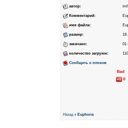
автор:
imf
Комментарий:
Eu
имя файла:
Eup
размер:
18.
закачано:
01.
количество загрузок:
11
Сообщить о плохом
Bad
0
Назад к
Euphoria