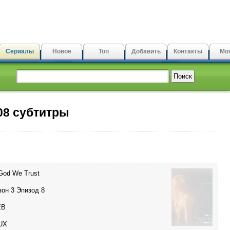
Сериалы
Новое
Топ
Добавить
Контакты
Mov
08 субтитры
 God We Trust
зон 3 Эпизод 8
EB
UX