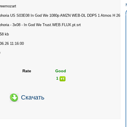
reemozart
phoria US S03E08 In God We 1080p AMZN WEB-DL DDP5 1 Atmos H 264-F
horia - 3x08 - In God We Trust.WEB.FLUX.pt.srt
58 kb
06.26 11:16:00
0
Rate
Good
1
Скачать