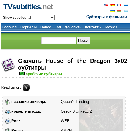
TVsubtitles
.net
Субтитры к фильмам
Show subtitles
Главная
Сериалы
Новое
Топ
Добавить
Контакты
Movies
Скачать House of the Dragon 3x02
субтитры
арабские субтитры
Read us on:
название эпизода:
Queen's Landing
номер эпизода:
Сезон 3 Эпизод 2
Рип:
WEB
Релиз:
AMZN