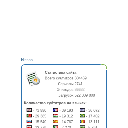
Nissan
Статистика сайта
Всего субтитров:
304459
Сериалы:
2741
Эпизодов:
86632
Загрузок:
522 309 808
Количество субтитров на языках:
- 73 990
- 39 193
- 36 072
- 29 385
- 19 312
- 17 402
- 15 540
- 14 767
- 13 111
- 12 779
- 7 270
- 5 791