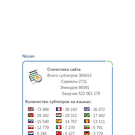
Nissan
Статистика сайта
Всего субтитров:
304413
Сериалы:
2711
Эпизодов:
86591
Загрузок:
522 061 178
Количество субтитров на языках:
- 73 988
- 39 193
- 36 072
- 29 342
- 19 312
- 17 402
- 15 540
- 14 767
- 13 111
- 12 779
- 7 270
- 5 791
- 5 245
- 5 127
- 3 779