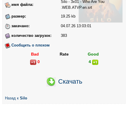
Silo - 3x01 - Who Are You
имя файла:
.WEB.ATVP.en.srt
размер:
19.25 kb
закачано:
04.07.26 13:03:01
количество загрузок:
383
Сообщить о плохом
Bad
Rate
Good
0
4
Скачать
Назад к
Silo