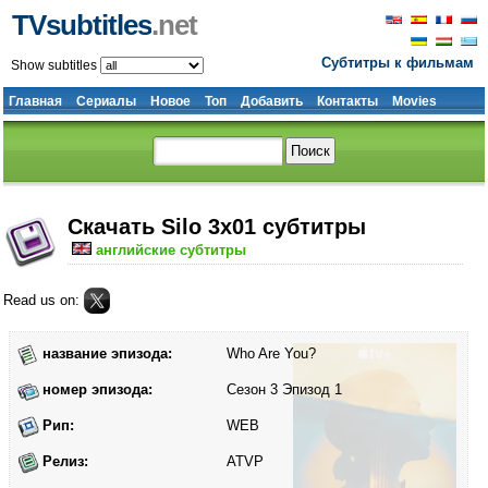
TVsubtitles
.net
Субтитры к фильмам
Show subtitles
Главная
Сериалы
Новое
Топ
Добавить
Контакты
Movies
Скачать Silo 3x01 субтитры
английские субтитры
Read us on:
название эпизода:
Who Are You?
номер эпизода:
Сезон 3 Эпизод 1
Рип:
WEB
Релиз:
ATVP