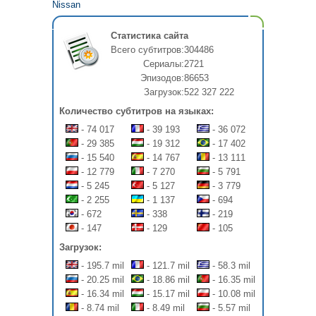
Nissan
Статистика сайта
Всего субтитров:
304486
Сериалы:
2721
Эпизодов:
86653
Загрузок:
522 327 222
Количество субтитров на языках:
- 74 017
- 39 193
- 36 072
- 29 385
- 19 312
- 17 402
- 15 540
- 14 767
- 13 111
- 12 779
- 7 270
- 5 791
- 5 245
- 5 127
- 3 779
- 2 255
- 1 137
- 694
- 672
- 338
- 219
- 147
- 129
- 105
Загрузок:
- 195.7 mil
- 121.7 mil
- 58.3 mil
- 20.25 mil
- 18.86 mil
- 16.35 mil
- 16.34 mil
- 15.17 mil
- 10.08 mil
- 8.74 mil
- 8.49 mil
- 5.57 mil