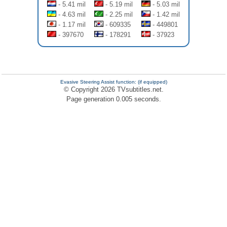
- 5.41 mil
- 5.19 mil
- 5.03 mil
- 4.63 mil
- 2.25 mil
- 1.42 mil
- 1.17 mil
- 609335
- 449801
- 397670
- 178291
- 37923
Evasive Steering Assist function: (if equipped)
© Copyright 2026 TVsubtitles.net.
Page generation 0.005 seconds.