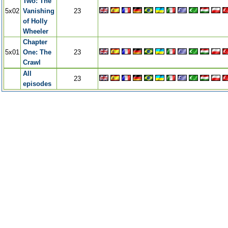
Two: The
5x02
Vanishing
23
of Holly
Wheeler
Chapter
5x01
One: The
23
Crawl
All
23
episodes