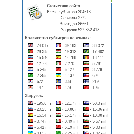
Статистика сайта
Всего субтитров:
304518
Сериалы:
2722
Эпизодов:
86661
Загрузок:
522 352 418
Количество субтитров на языках:
- 74 017
- 39 193
- 36 072
- 29 395
- 19 312
- 17 402
- 15 540
- 14 789
- 13 111
- 12 779
- 7 270
- 5 791
- 5 245
- 5 127
- 3 779
- 2 255
- 1 137
- 694
- 672
- 338
- 219
- 147
- 129
- 105
Загрузок:
- 195.8 mil
- 121.7 mil
- 58.3 mil
- 20.25 mil
- 18.86 mil
- 16.36 mil
- 16.34 mil
- 15.17 mil
- 10.08 mil
- 8.74 mil
- 8.49 mil
- 5.57 mil
- 5.41 mil
- 5.19 mil
- 5.03 mil
- 4.63 mil
- 2.25 mil
- 1.42 mil