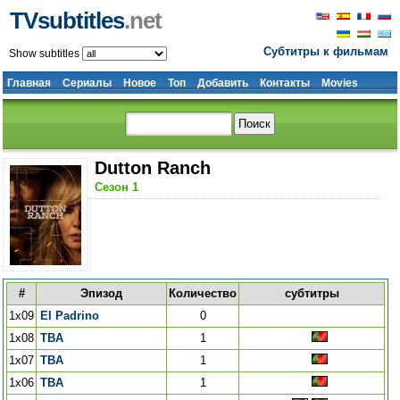
TVsubtitles
.net
Субтитры к фильмам
Show subtitles
Главная
Сериалы
Новое
Топ
Добавить
Контакты
Movies
Dutton Ranch
Сезон 1
#
Эпизод
Количество
субтитры
1x09
El Padrino
0
1x08
TBA
1
1x07
TBA
1
1x06
TBA
1