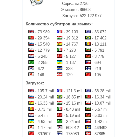
Сериалы:
2736
Эпизодов:
86603
Загрузок:
522 122 977
Количество субтитров на языках:
- 73 989
- 39 193
- 36 072
- 29 354
- 19 312
- 17 402
- 15 540
- 14 767
- 13 111
- 12 779
- 7 270
- 5 791
- 5 245
- 5 127
- 3 779
- 2 255
- 1 137
- 694
- 672
- 338
- 219
- 146
- 129
- 105
Загрузок:
- 195.7 mil
- 121.6 mil
- 58.28 mil
- 20.24 mil
- 18.85 mil
- 16.34 mil
- 16.33 mil
- 15.16 mil
- 10.07 mil
- 8.73 mil
- 8.48 mil
- 5.57 mil
- 5.4 mil
- 5.19 mil
- 5.03 mil
- 4.63 mil
- 2.24 mil
- 1.42 mil
- 1.17 mil
- 608912
- 449492
- 397607
- 178089
- 37865