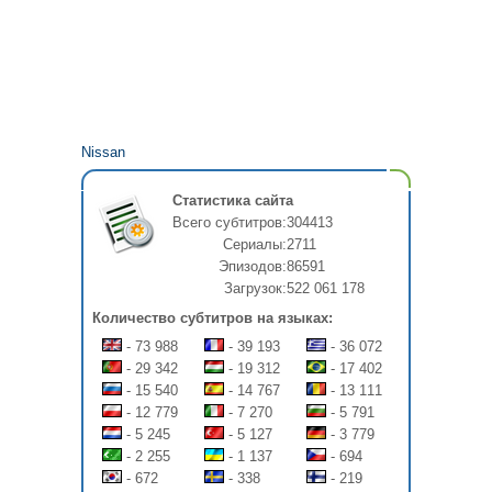
Nissan
Статистика сайта
Всего субтитров:
304413
Сериалы:
2711
Эпизодов:
86591
Загрузок:
522 061 178
Количество субтитров на языках:
- 73 988
- 39 193
- 36 072
- 29 342
- 19 312
- 17 402
- 15 540
- 14 767
- 13 111
- 12 779
- 7 270
- 5 791
- 5 245
- 5 127
- 3 779
- 2 255
- 1 137
- 694
- 672
- 338
- 219