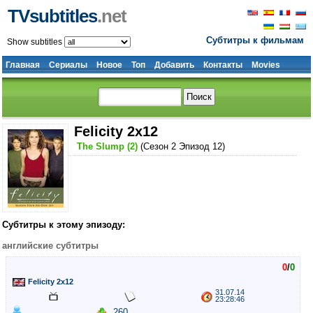
TVsubtitles
.net
Субтитры к фильмам
Show subtitles
Главная
Сериалы
Новое
Топ
Добавить
Контакты
Movies
Felicity 2x12
The Slump (2)
(Сезон 2 Эпизод 12)
Субтитры к этому эпизоду:
английские субтитры
0
/
0
Felicity 2x12
31.07.14
23:28:46
260