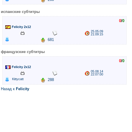
испанские субтитры
0
/
0
Felicity 2x12
25.05.09
21:09:15
681
французские субтитры
0
/
0
Felicity 2x12
05.08.14
22:07:00
Kittycatt
288
Назад к
Felicity