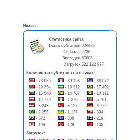
Nissan
Статистика сайта
Всего субтитров:
304426
Сериалы:
2736
Эпизодов:
86603
Загрузок:
522 122 977
Количество субтитров на языках:
- 73 989
- 39 193
- 36 072
- 29 354
- 19 312
- 17 402
- 15 540
- 14 767
- 13 111
- 12 779
- 7 270
- 5 791
- 5 245
- 5 127
- 3 779
- 2 255
- 1 137
- 694
- 672
- 338
- 219
- 146
- 129
- 105
Загрузок: