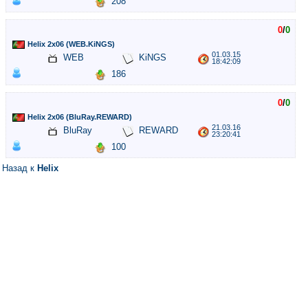
208
0
/
0
Helix 2x06 (WEB.KiNGS)
01.03.15
WEB
KiNGS
18:42:09
186
0
/
0
Helix 2x06 (BluRay.REWARD)
21.03.16
BluRay
REWARD
23:20:41
100
Назад к
Helix