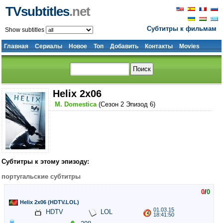
TVsubtitles
.net
Субтитры к фильмам
Show subtitles
Главная
Сериалы
Новое
Топ
Добавить
Контакты
Movies
Helix 2x06
M. Domestica
(Сезон 2 Эпизод 6)
Субтитры к этому эпизоду:
португальские субтитры
0
/
0
Helix 2x06 (HDTV.LOL)
01.03.15
HDTV
LOL
18:41:50