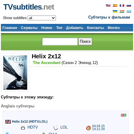
TVsubtitles
.net
Субтитры к фильмам
Show subtitles
Главная
Сериалы
Новое
Топ
Добавить
Контакты
Movies
Helix 2x12
The Ascendant
(Сезон 2 Эпизод 12)
Субтитры к этому эпизоду:
Anglais субтитры
0
/
0
Helix 2x12 (HDTV.LOL)
04.04.15
HDTV
LOL
14:11:34