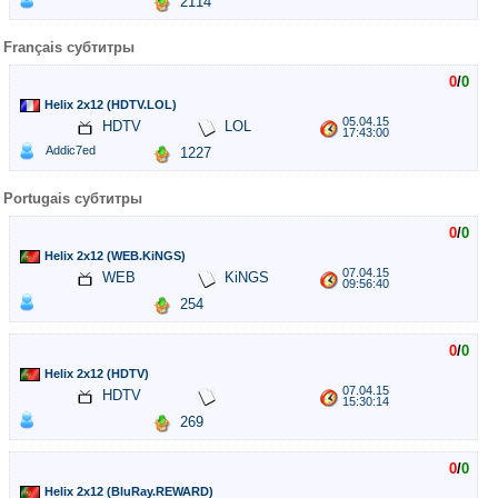
2114
Français субтитры
0
/
0
Helix 2x12 (HDTV.LOL)
05.04.15
HDTV
LOL
17:43:00
Addic7ed
1227
Portugais субтитры
0
/
0
Helix 2x12 (WEB.KiNGS)
07.04.15
WEB
KiNGS
09:56:40
254
0
/
0
Helix 2x12 (HDTV)
07.04.15
HDTV
15:30:14
269
0
/
0
Helix 2x12 (BluRay.REWARD)