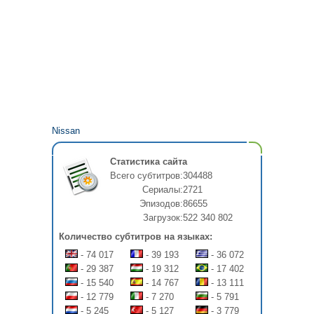
Nissan
Статистика сайта
Всего субтитров:
304488
Сериалы:
2721
Эпизодов:
86655
Загрузок:
522 340 802
Количество субтитров на языках:
- 74 017
- 39 193
- 36 072
- 29 387
- 19 312
- 17 402
- 15 540
- 14 767
- 13 111
- 12 779
- 7 270
- 5 791
- 5 245
- 5 127
- 3 779