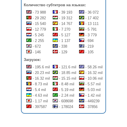
Количество субтитров на языках:
- 73 988
- 39 193
- 36 072
- 29 282
- 19 312
- 17 402
- 15 540
- 14 767
- 13 111
- 12 779
- 7 270
- 5 791
- 5 245
- 5 127
- 3 779
- 2 255
- 1 137
- 694
- 672
- 338
- 219
- 146
- 129
- 105
Загрузок:
- 195.6 mil
- 121.6 mil
- 58.26 mil
- 20.23 mil
- 18.85 mil
- 16.32 mil
- 16.32 mil
- 15.15 mil
- 10.06 mil
- 8.73 mil
- 8.48 mil
- 5.57 mil
- 5.4 mil
- 5.19 mil
- 5.03 mil
- 4.63 mil
- 2.24 mil
- 1.42 mil
- 1.17 mil
- 608698
- 449239
- 397587
- 178024
- 37856