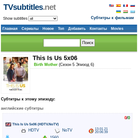
TVsubtitles
.net
Субтитры к фильмам
Show subtitles
Главная
Сериалы
Новое
Топ
Добавить
Контакты
Movies
This Is Us 5x06
Birth Mother
(Сезон 5 Эпизод 6)
Субтитры к этому эпизоду:
английские субтитры
0
/
0
This Is Us 5x06 (HDTV.NoTV)
13.01.21
HDTV
NoTV
20:06:39
1560