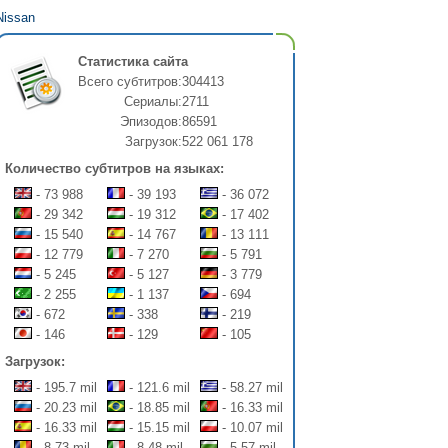
Nissan
Статистика сайта
Всего субтитров:
304413
Сериалы:
2711
Эпизодов:
86591
Загрузок:
522 061 178
Количество субтитров на языках:
- 73 988
- 39 193
- 36 072
- 29 342
- 19 312
- 17 402
- 15 540
- 14 767
- 13 111
- 12 779
- 7 270
- 5 791
- 5 245
- 5 127
- 3 779
- 2 255
- 1 137
- 694
- 672
- 338
- 219
- 146
- 129
- 105
Загрузок:
- 195.7 mil
- 121.6 mil
- 58.27 mil
- 20.23 mil
- 18.85 mil
- 16.33 mil
- 16.33 mil
- 15.15 mil
- 10.07 mil
- 8.73 mil
- 8.48 mil
- 5.57 mil