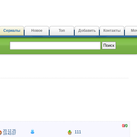
Сериалы
Новое
Топ
Добавить
Контакты
Mov
0
/
0
20.12.25
111
19:43:07