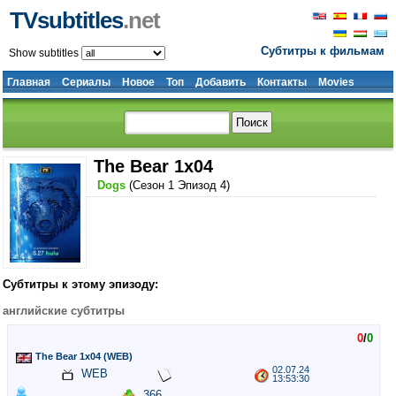
TVsubtitles
.net
Субтитры к фильмам
Show subtitles
Главная
Сериалы
Новое
Топ
Добавить
Контакты
Movies
The Bear 1x04
Dogs
(Сезон 1 Эпизод 4)
Субтитры к этому эпизоду:
английские субтитры
0
/
0
The Bear 1x04 (WEB)
02.07.24
WEB
13:53:30
366