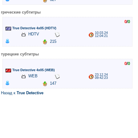
греческие субтитры
0
/
0
True Detective 4x05 (HDTV)
10.03.24
HDTV
12:04:21
215
турецкие субтитры
0
/
0
True Detective 4x05 (WEB)
23.12.24
WEB
09:42:23
147
Назад к
True Detective