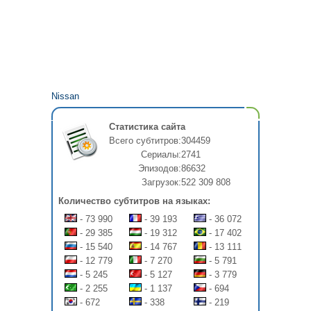
Nissan
Статистика сайта
Всего субтитров:
304459
Сериалы:
2741
Эпизодов:
86632
Загрузок:
522 309 808
Количество субтитров на языках:
- 73 990
- 39 193
- 36 072
- 29 385
- 19 312
- 17 402
- 15 540
- 14 767
- 13 111
- 12 779
- 7 270
- 5 791
- 5 245
- 5 127
- 3 779
- 2 255
- 1 137
- 694
- 672
- 338
- 219