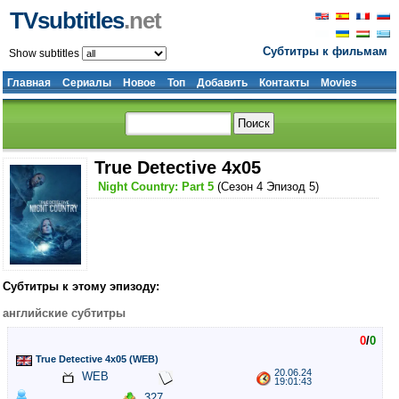
TVsubtitles
.net
Субтитры к фильмам
Show subtitles
Главная
Сериалы
Новое
Топ
Добавить
Контакты
Movies
True Detective 4x05
Night Country: Part 5
(Сезон 4 Эпизод 5)
Субтитры к этому эпизоду:
английские субтитры
0
/
0
True Detective 4x05 (WEB)
20.06.24
WEB
19:01:43
327