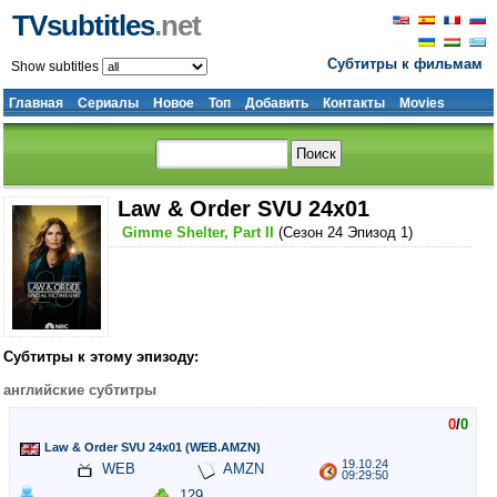
TVsubtitles
.net
Субтитры к фильмам
Show subtitles
Главная
Сериалы
Новое
Топ
Добавить
Контакты
Movies
Law & Order SVU 24x01
Gimme Shelter, Part II
(Сезон 24 Эпизод 1)
Субтитры к этому эпизоду:
английские субтитры
0
/
0
Law & Order SVU 24x01 (WEB.AMZN)
19.10.24
WEB
AMZN
09:29:50
129