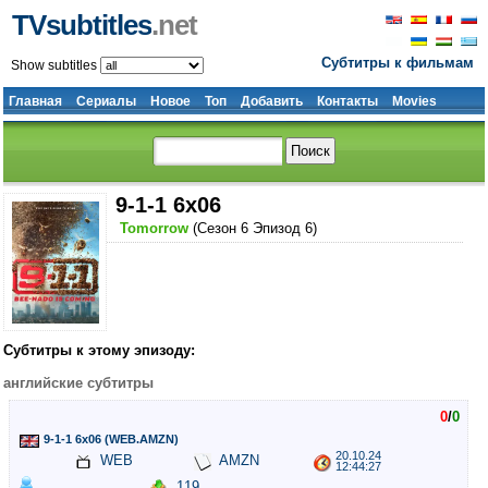
TVsubtitles
.net
Субтитры к фильмам
Show subtitles
Главная
Сериалы
Новое
Топ
Добавить
Контакты
Movies
9-1-1 6x06
Tomorrow
(Сезон 6 Эпизод 6)
Субтитры к этому эпизоду:
английские субтитры
0
/
0
9-1-1 6x06 (WEB.AMZN)
20.10.24
WEB
AMZN
12:44:27
119