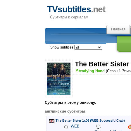
TVsubtitles
.net
Субтитры к сериалам
Главная
Show subtitles
The Better Sister
Steadying Hand
(Сезон 1 Эпиз
Субтитры к этому эпизоду:
английские субтитры
The Better Sister 1x06 (WEB.SuccessfulCrab)
WEB