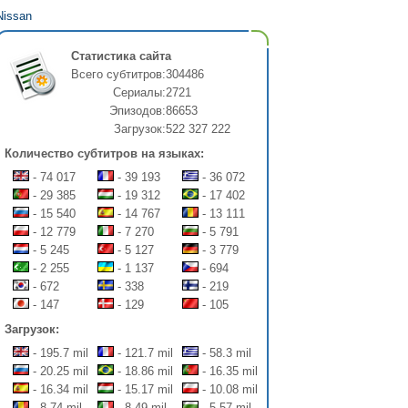
Nissan
Статистика сайта
Всего субтитров:
304486
Сериалы:
2721
Эпизодов:
86653
Загрузок:
522 327 222
Количество субтитров на языках:
- 74 017
- 39 193
- 36 072
- 29 385
- 19 312
- 17 402
- 15 540
- 14 767
- 13 111
- 12 779
- 7 270
- 5 791
- 5 245
- 5 127
- 3 779
- 2 255
- 1 137
- 694
- 672
- 338
- 219
- 147
- 129
- 105
Загрузок:
- 195.7 mil
- 121.7 mil
- 58.3 mil
- 20.25 mil
- 18.86 mil
- 16.35 mil
- 16.34 mil
- 15.17 mil
- 10.08 mil
- 8.74 mil
- 8.49 mil
- 5.57 mil