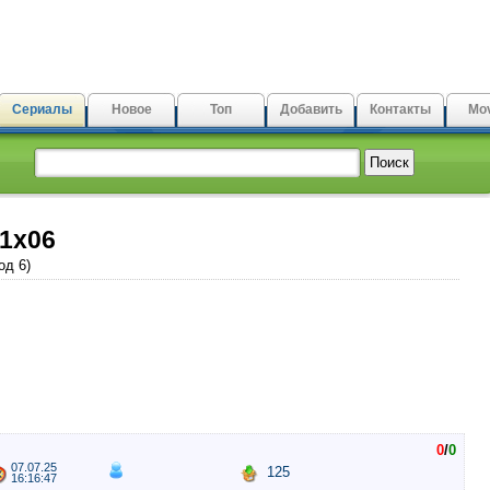
Сериалы
Новое
Топ
Добавить
Контакты
Mov
 1x06
од 6)
0
/
0
07.07.25
125
16:16:47