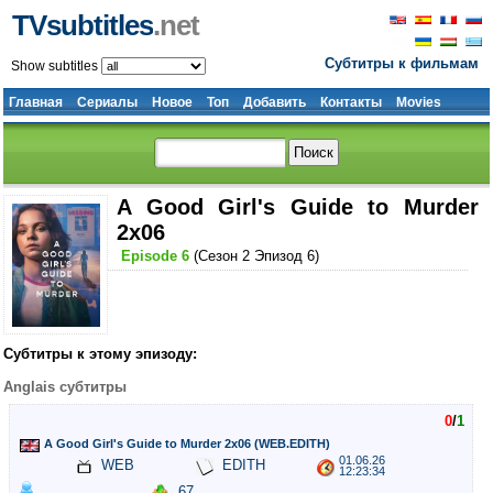
TVsubtitles
.net
Субтитры к фильмам
Show subtitles
Главная
Сериалы
Новое
Топ
Добавить
Контакты
Movies
A Good Girl's Guide to Murder
2x06
Episode 6
(Сезон 2 Эпизод 6)
Субтитры к этому эпизоду:
Anglais субтитры
0
/
1
A Good Girl's Guide to Murder 2x06 (WEB.EDITH)
01.06.26
WEB
EDITH
12:23:34
67