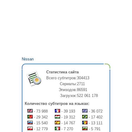
Nissan
Статистика сайта
Всего субтитров:
304413
Сериалы:
2711
Эпизодов:
86591
Загрузок:
522 061 178
Количество субтитров на языках:
- 73 988
- 39 193
- 36 072
- 29 342
- 19 312
- 17 402
- 15 540
- 14 767
- 13 111
- 12 779
- 7 270
- 5 791