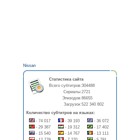
Nissan
Статистика сайта
Всего субтитров:
304488
Сериалы:
2721
Эпизодов:
86655
Загрузок:
522 340 802
Количество субтитров на языках:
- 74 017
- 39 193
- 36 072
- 29 387
- 19 312
- 17 402
- 15 540
- 14 767
- 13 111
- 12 779
- 7 270
- 5 791