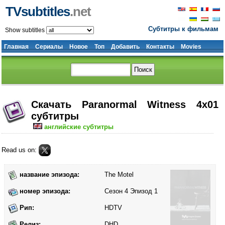
TVsubtitles
.net
Субтитры к фильмам
Show subtitles
Главная
Сериалы
Новое
Топ
Добавить
Контакты
Movies
Скачать Paranormal Witness 4x01
субтитры
английские субтитры
Read us on:
название эпизода:
The Motel
номер эпизода:
Сезон 4 Эпизод 1
Рип:
HDTV
Релиз:
DHD