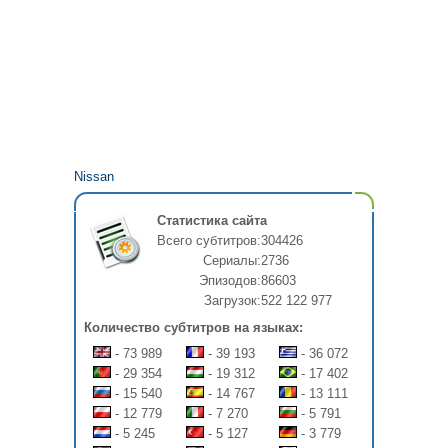
Nissan
Статистика сайта
Всего субтитров:
304426
Сериалы:
2736
Эпизодов:
86603
Загрузок:
522 122 977
Количество субтитров на языках:
- 73 989
- 39 193
- 36 072
- 29 354
- 19 312
- 17 402
- 15 540
- 14 767
- 13 111
- 12 779
- 7 270
- 5 791
- 5 245
- 5 127
- 3 779