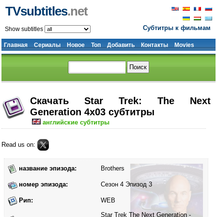
TVsubtitles
.net
Субтитры к фильмам
Show subtitles
Главная
Сериалы
Новое
Топ
Добавить
Контакты
Movies
Скачать Star Trek: The Next
Generation 4x03 субтитры
английские субтитры
Read us on:
название эпизода:
Brothers
номер эпизода:
Сезон 4 Эпизод 3
Рип:
WEB
Star Trek The Next Generation -