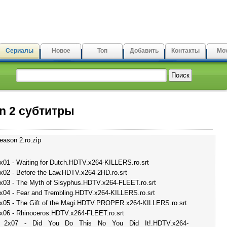
Сериалы
Новое
Топ
Добавить
Контакты
Mov
n 2 субтитры
eason 2.ro.zip
2x01 - Waiting for Dutch.HDTV.x264-KILLERS.ro.srt
2x02 - Before the Law.HDTV.x264-2HD.ro.srt
2x03 - The Myth of Sisyphus.HDTV.x264-FLEET.ro.srt
2x04 - Fear and Trembling.HDTV.x264-KILLERS.ro.srt
2x05 - The Gift of the Magi.HDTV.PROPER.x264-KILLERS.ro.srt
2x06 - Rhinoceros.HDTV.x264-FLEET.ro.srt
- 2x07 - Did You Do This No You Did It!.HDTV.x264-