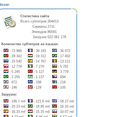
Nissan
Статистика сайта
Всего субтитров:
304413
Сериалы:
2711
Эпизодов:
86591
Загрузок:
522 061 178
Количество субтитров на языках:
- 73 988
- 39 193
- 36 072
- 29 342
- 19 312
- 17 402
- 15 540
- 14 767
- 13 111
- 12 779
- 7 270
- 5 791
- 5 245
- 5 127
- 3 779
- 2 255
- 1 137
- 694
- 672
- 338
- 219
- 146
- 129
- 105
Загрузок:
- 195.7 mil
- 121.6 mil
- 58.27 mil
- 20.23 mil
- 18.85 mil
- 16.33 mil
- 16.33 mil
- 15.15 mil
- 10.07 mil
- 8.73 mil
- 8.48 mil
- 5.57 mil