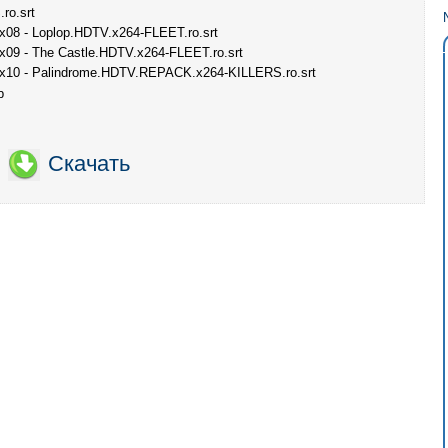
ro.srt
2x08 - Loplop.HDTV.x264-FLEET.ro.srt
2x09 - The Castle.HDTV.x264-FLEET.ro.srt
2x10 - Palindrome.HDTV.REPACK.x264-KILLERS.ro.srt
b
Скачать