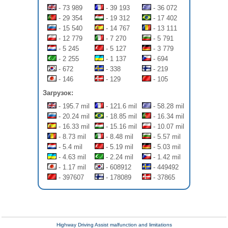
- 73 989
- 39 193
- 36 072
- 29 354
- 19 312
- 17 402
- 15 540
- 14 767
- 13 111
- 12 779
- 7 270
- 5 791
- 5 245
- 5 127
- 3 779
- 2 255
- 1 137
- 694
- 672
- 338
- 219
- 146
- 129
- 105
Загрузок:
- 195.7 mil
- 121.6 mil
- 58.28 mil
- 20.24 mil
- 18.85 mil
- 16.34 mil
- 16.33 mil
- 15.16 mil
- 10.07 mil
- 8.73 mil
- 8.48 mil
- 5.57 mil
- 5.4 mil
- 5.19 mil
- 5.03 mil
- 4.63 mil
- 2.24 mil
- 1.42 mil
- 1.17 mil
- 608912
- 449492
- 397607
- 178089
- 37865
Highway Driving Assist malfunction and limitations