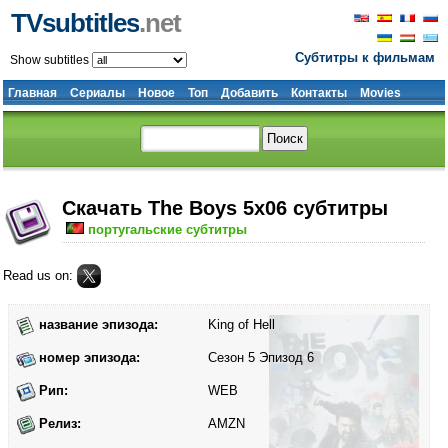
TVsubtitles
.net
Субтитры к фильмам
Show subtitles
Главная
Сериалы
Новое
Топ
Добавить
Контакты
Movies
Скачать The Boys 5x06 субтитры
португальские субтитры
Read us on:
название эпизода:
King of Hell
номер эпизода:
Сезон 5 Эпизод 6
Рип:
WEB
Релиз:
AMZN