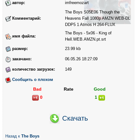
автор:
imfreemozart
The Boys S05E06 Though the
Комментарий:
Heavens Fall 1080p AMZN WEB-DL
DDP5 1 Atmos H 264-FLUX
The Boys - 5x06 - King of
имя файла:
Hell.WEB.AMZN.pt.srt
размер:
23.99 kb
закачано:
06.05.26 18:27:09
количество загрузок:
149
Сообщить о плохом
Bad
Rate
Good
0
1
Скачать
Назад к
The Boys