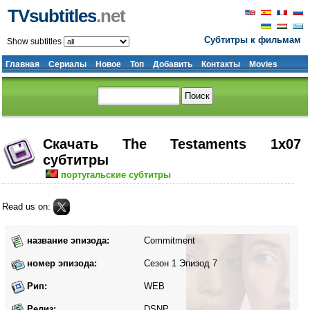
TVsubtitles
.net
Субтитры к фильмам
Show subtitles
Главная
Сериалы
Новое
Топ
Добавить
Контакты
Movies
Скачать The Testaments 1x07
субтитры
португальские субтитры
Read us on:
название эпизода:
Commitment
номер эпизода:
Сезон 1 Эпизод 7
Рип:
WEB
Релиз:
DSNP