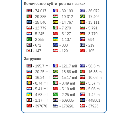
Количество субтитров на языках:
- 74 017
- 39 193
- 36 072
- 29 385
- 19 312
- 17 402
- 15 540
- 14 767
- 13 111
- 12 779
- 7 270
- 5 791
- 5 245
- 5 127
- 3 779
- 2 255
- 1 137
- 694
- 672
- 338
- 219
- 147
- 129
- 105
Загрузок:
- 195.7 mil
- 121.7 mil
- 58.3 mil
- 20.25 mil
- 18.86 mil
- 16.35 mil
- 16.34 mil
- 15.17 mil
- 10.08 mil
- 8.74 mil
- 8.49 mil
- 5.57 mil
- 5.41 mil
- 5.19 mil
- 5.03 mil
- 4.63 mil
- 2.25 mil
- 1.42 mil
- 1.17 mil
- 609335
- 449801
- 397670
- 178291
- 37923