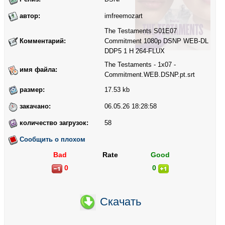
автор:
imfreemozart
The Testaments S01E07
Комментарий:
Commitment 1080p DSNP WEB-DL
DDP5 1 H 264-FLUX
The Testaments - 1x07 -
имя файла:
Commitment.WEB.DSNP.pt.srt
размер:
17.53 kb
закачано:
06.05.26 18:28:58
количество загрузок:
58
Сообщить о плохом
Bad
Rate
Good
0
0
Скачать