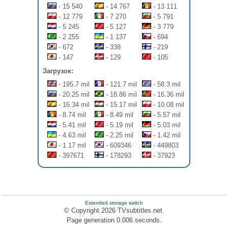
- 15 540
- 14 767
- 13 111
- 12 779
- 7 270
- 5 791
- 5 245
- 5 127
- 3 779
- 2 255
- 1 137
- 694
- 672
- 338
- 219
- 147
- 129
- 105
Загрузок:
- 195.7 mil
- 121.7 mil
- 58.3 mil
- 20.25 mil
- 18.86 mil
- 16.36 mil
- 16.34 mil
- 15.17 mil
- 10.08 mil
- 8.74 mil
- 8.49 mil
- 5.57 mil
- 5.41 mil
- 5.19 mil
- 5.03 mil
- 4.63 mil
- 2.25 mil
- 1.42 mil
- 1.17 mil
- 609346
- 449803
- 397671
- 178293
- 37923
Extended storage switch
© Copyright 2026 TVsubtitles.net.
Page generation 0.006 seconds.