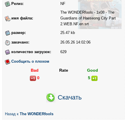
Релиз:
NF
The WONDERfools - 1x08 - The
имя файла:
Guardians of Haeseong City Part
2.WEB.NF.en.srt
размер:
25.47 kb
закачано:
26.05.26 14:02:06
количество загрузок:
629
Сообщить о плохом
Bad
Rate
Good
0
5
Скачать
Назад к
The WONDERfools