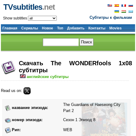
TVsubtitles
.net
Субтитры к фильмам
Show subtitles
Главная
Сериалы
Новое
Топ
Добавить
Контакты
Movies
Скачать The WONDERfools 1x08
субтитры
английские субтитры
Read us on:
The Guardians of Haeseong City
название эпизода:
Part 2
номер эпизода:
Сезон 1 Эпизод 8
Рип:
WEB