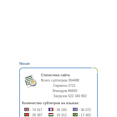
Nissan
Статистика сайта
Всего субтитров:
304488
Сериалы:
2721
Эпизодов:
86655
Загрузок:
522 340 802
Количество субтитров на языках:
- 74 017
- 39 193
- 36 072
- 29 387
- 19 312
- 17 402