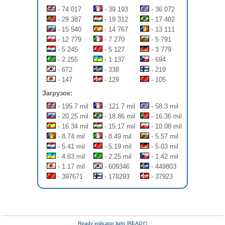
- 74 017
- 39 193
- 36 072
- 29 387
- 19 312
- 17 402
- 15 540
- 14 767
- 13 111
- 12 779
- 7 270
- 5 791
- 5 245
- 5 127
- 3 779
- 2 255
- 1 137
- 694
- 672
- 338
- 219
- 147
- 129
- 105
Загрузок:
- 195.7 mil
- 121.7 mil
- 58.3 mil
- 20.25 mil
- 18.86 mil
- 16.36 mil
- 16.34 mil
- 15.17 mil
- 10.08 mil
- 8.74 mil
- 8.49 mil
- 5.57 mil
- 5.41 mil
- 5.19 mil
- 5.03 mil
- 4.63 mil
- 2.25 mil
- 1.42 mil
- 1.17 mil
- 609346
- 449803
- 397671
- 178293
- 37923
Ready indicator light (READY)