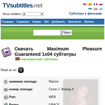
TVsubtitles
.net
Субтитры к фильмам
Show subtitles
Главная
Сериалы
Новое
Топ
Добавить
Контакты
Movies
Скачать Maximum Pleasure
Guaranteed 1x04 субтитры
португальские субтитры
Read us on:
название эпизода:
Raisins
номер эпизода:
Сезон 1 Эпизод 4
Рип:
WEB
Релиз:
GRACE