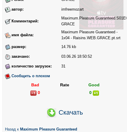
автор:
imfreemozart
Maximum.Pleasure.Guaranteed.S01E04.
Комментарий:
GRACE
Maximum Pleasure Guaranteed -
имя файла:
1x04 - Raisins.WEB.GRACE.pt.srt
размер:
14.76 kb
закачано:
03.06.26 18:50:52
количество загрузок:
31
Сообщить о плохом
Bad
Rate
Good
0
0
Скачать
Назад к
Maximum Pleasure Guaranteed