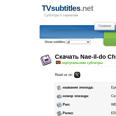
TVsubtitles
.net
Субтитры к сериалам
Главная
Show subtitles
Скачать Nae-il-do C
португальские субтитры
Read us on:
название эпизода:
Ep
номер эпизода:
Се
Рип:
W
Релиз:
ED