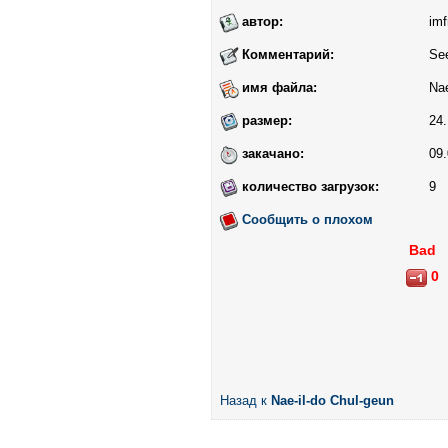
автор:
imf
Комментарий:
Se
имя файла:
Nae
размер:
24.
закачано:
09.
количество загрузок:
9
Сообщить о плохом
Bad
0
Назад к
Nae-il-do Chul-geun