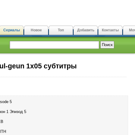
Сериалы
Новое
Топ
Добавить
Контакты
Mov
hul-geun 1x05 субтитры
isode 5
зон 1 Эпизод 5
EB
ITH