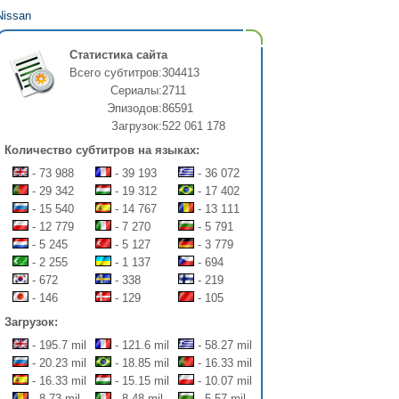
Nissan
Статистика сайта
Всего субтитров:
304413
Сериалы:
2711
Эпизодов:
86591
Загрузок:
522 061 178
Количество субтитров на языках:
- 73 988
- 39 193
- 36 072
- 29 342
- 19 312
- 17 402
- 15 540
- 14 767
- 13 111
- 12 779
- 7 270
- 5 791
- 5 245
- 5 127
- 3 779
- 2 255
- 1 137
- 694
- 672
- 338
- 219
- 146
- 129
- 105
Загрузок:
- 195.7 mil
- 121.6 mil
- 58.27 mil
- 20.23 mil
- 18.85 mil
- 16.33 mil
- 16.33 mil
- 15.15 mil
- 10.07 mil
- 8.73 mil
- 8.48 mil
- 5.57 mil