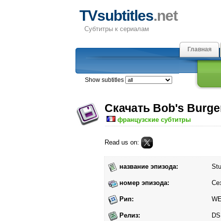
TVsubtitles
.net
Субтитры к сериалам
Главная
Show subtitles
Скачать Bob's Burge
французские субтитры
Read us on:
название эпизода:
Stu
номер эпизода:
Се
Рип:
W
Релиз:
DS