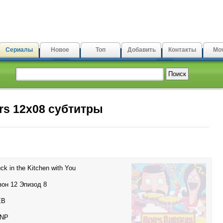
Сериалы
Новое
Топ
Добавить
Контакты
Mov
rs 12x08 субтитры
ck in the Kitchen with You
зон 12 Эпизод 8
EB
NP