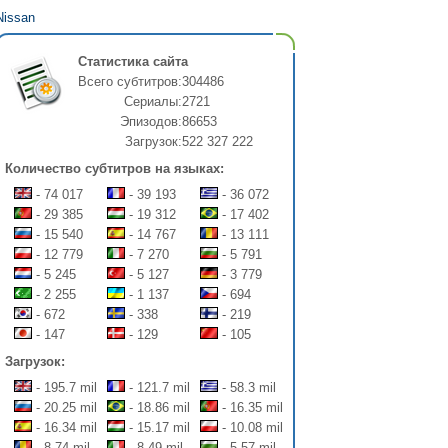
Nissan
Статистика сайта
Всего субтитров:
304486
Сериалы:
2721
Эпизодов:
86653
Загрузок:
522 327 222
Количество субтитров на языках:
- 74 017
- 39 193
- 36 072
- 29 385
- 19 312
- 17 402
- 15 540
- 14 767
- 13 111
- 12 779
- 7 270
- 5 791
- 5 245
- 5 127
- 3 779
- 2 255
- 1 137
- 694
- 672
- 338
- 219
- 147
- 129
- 105
Загрузок:
- 195.7 mil
- 121.7 mil
- 58.3 mil
- 20.25 mil
- 18.86 mil
- 16.35 mil
- 16.34 mil
- 15.17 mil
- 10.08 mil
- 8.74 mil
- 8.49 mil
- 5.57 mil