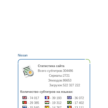
Nissan
Статистика сайта
Всего субтитров:
304486
Сериалы:
2721
Эпизодов:
86653
Загрузок:
522 327 222
Количество субтитров на языках:
- 74 017
- 39 193
- 36 072
- 29 385
- 19 312
- 17 402
- 15 540
- 14 767
- 13 111