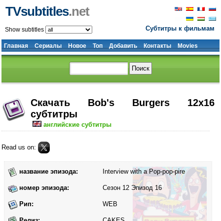
TVsubtitles
.net
Субтитры к фильмам
Show subtitles
Главная
Сериалы
Новое
Топ
Добавить
Контакты
Movies
Скачать Bob's Burgers 12x16
субтитры
английские субтитры
Read us on:
название эпизода:
Interview with a Pop-pop-pire
номер эпизода:
Сезон 12 Эпизод 16
Рип:
WEB
Релиз:
CAKES