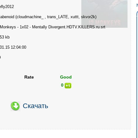
efly2012
abenoid (cloudmachine_ , trans_LATE, xuttt, skvor2k)
Monkeys - 1x02 - Mentally Divergent.HDTV.KILLERS.ru.srt
53 kb
01.15 12:04:00
9
Rate
Good
0
Скачать