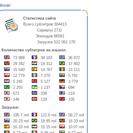
Nissan
Статистика сайта
Всего субтитров:
304413
Сериалы:
2711
Эпизодов:
86591
Загрузок:
522 061 178
Количество субтитров на языках:
- 73 988
- 39 193
- 36 072
- 29 342
- 19 312
- 17 402
- 15 540
- 14 767
- 13 111
- 12 779
- 7 270
- 5 791
- 5 245
- 5 127
- 3 779
- 2 255
- 1 137
- 694
- 672
- 338
- 219
- 146
- 129
- 105
Загрузок:
- 195.7 mil
- 121.6 mil
- 58.27 mil
- 20.23 mil
- 18.85 mil
- 16.33 mil
- 16.33 mil
- 15.15 mil
- 10.07 mil
- 8.73 mil
- 8.48 mil
- 5.57 mil