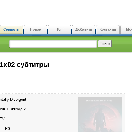
Сериалы
Новое
Топ
Добавить
Контакты
Mov
 1x02 субтитры
tally Divergent
зон 1 Эпизод 2
TV
LLERS