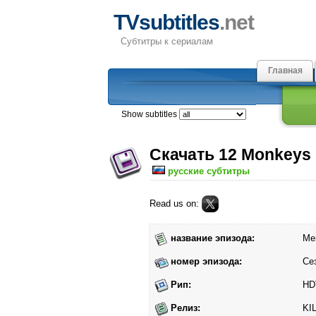
TVsubtitles
.net
Субтитры к сериалам
Главная
Show subtitles
Скачать 12 Monkeys
русские субтитры
Read us on:
название эпизода:
Men
номер эпизода:
Се
Рип:
HD
Релиз:
KI