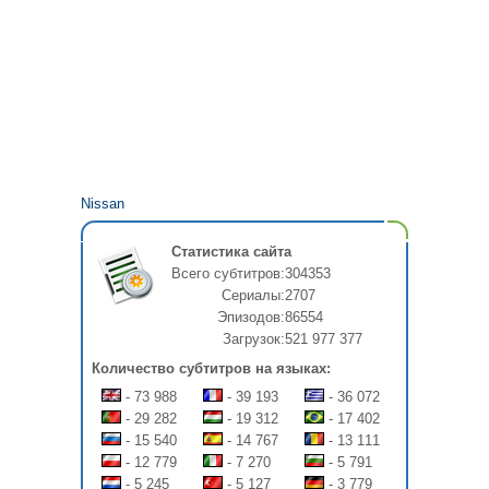
Nissan
Статистика сайта
Всего субтитров:
304353
Сериалы:
2707
Эпизодов:
86554
Загрузок:
521 977 377
Количество субтитров на языках:
- 73 988
- 39 193
- 36 072
- 29 282
- 19 312
- 17 402
- 15 540
- 14 767
- 13 111
- 12 779
- 7 270
- 5 791
- 5 245
- 5 127
- 3 779