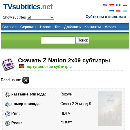
TVsubtitles
.net
Субтитры к фильмам
Show subtitles
Главная
Сериалы
Новое
Топ
Добавить
Контакты
Movies
Скачать Z Nation 2x09 субтитры
португальские субтитры
Read us on:
название эпизода:
Rozwell
номер эпизода:
Сезон 2 Эпизод 9
Рип:
HDTV
Релиз:
FLEET