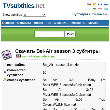
TVsubtitles
.net
Субтитры к фильмам
Show subtitles
Главная
Сериалы
Новое
Топ
Добавить
Контакты
Movies
Скачать Bel-Air season 3 субтитры
английские субтитры
имя файла:
Bel_Air - season 3.en.zip
количество
10
субтитров:
список субтитров:
Bel Air - 3x01 - Baby I'm
Back.WEB.SuccessfulCrab.en.srt
Bel Air - 3x02 -
Pivot.WEB.SuccessfulCrab.en.srt
Bel Air - 3x03 - True
Colors.WEB.NTb.en.srt
Bel Air - 3x04 - Out All