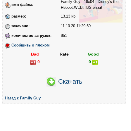
Family Guy - 18x04 - Disney's the
имя файла:
Reboot.WEB.TBS.en.srt
размер:
13.13 kb
закачано:
11.10.20 11:29:59
количество загрузок:
851
Сообщить о плохом
Bad
Rate
Good
0
0
Скачать
Назад к
Family Guy