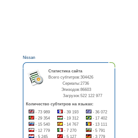
Nissan
Статистика сайта
Всего субтитров:
304426
Сериалы:
2736
Эпизодов:
86603
Загрузок:
522 122 977
Количество субтитров на языках:
- 73 989
- 39 193
- 36 072
- 29 354
- 19 312
- 17 402
- 15 540
- 14 767
- 13 111
- 12 779
- 7 270
- 5 791
- 5 245
- 5 127
- 3 779