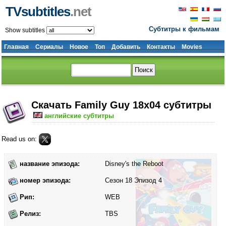
TVsubtitles
.net
Субтитры к фильмам
Show subtitles
Главная
Сериалы
Новое
Топ
Добавить
Контакты
Movies
Скачать Family Guy 18x04 субтитры
английские субтитры
Read us on:
название эпизода:
Disney's the Reboot
номер эпизода:
Сезон 18 Эпизод 4
Рип:
WEB
Релиз:
TBS