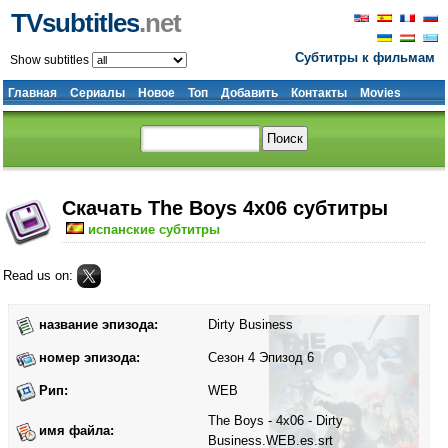
TVsubtitles
.net
Субтитры к фильмам
Show subtitles
Главная
Сериалы
Новое
Топ
Добавить
Контакты
Movies
Скачать The Boys 4x06 субтитры
испанские субтитры
Read us on:
название эпизода:
Dirty Business
номер эпизода:
Сезон 4 Эпизод 6
Рип:
WEB
The Boys - 4x06 - Dirty
имя файла:
Business.WEB.es.srt