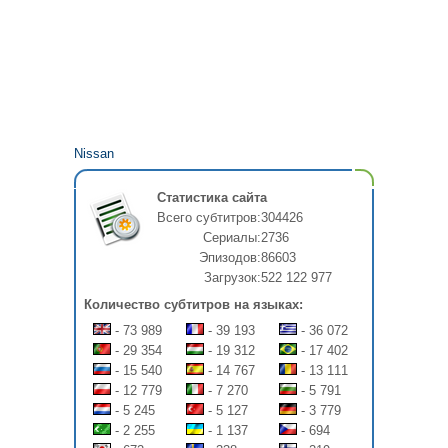
Nissan
Статистика сайта
Всего субтитров:
304426
Сериалы:
2736
Эпизодов:
86603
Загрузок:
522 122 977
Количество субтитров на языках:
- 73 989
- 39 193
- 36 072
- 29 354
- 19 312
- 17 402
- 15 540
- 14 767
- 13 111
- 12 779
- 7 270
- 5 791
- 5 245
- 5 127
- 3 779
- 2 255
- 1 137
- 694