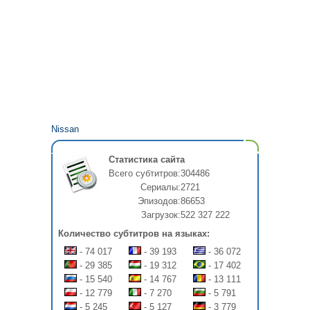
Nissan
Статистика сайта
Всего субтитров:
304486
Сериалы:
2721
Эпизодов:
86653
Загрузок:
522 327 222
Количество субтитров на языках:
- 74 017
- 39 193
- 36 072
- 29 385
- 19 312
- 17 402
- 15 540
- 14 767
- 13 111
- 12 779
- 7 270
- 5 791
- 5 245
- 5 127
- 3 779