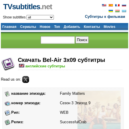
TVsubtitles
.net
Субтитры к фильмам
Show subtitles
Главная
Сериалы
Новое
Топ
Добавить
Контакты
Movies
Скачать Bel-Air 3x09 субтитры
английские субтитры
Read us on:
название эпизода:
Family Matters
номер эпизода:
Сезон 3 Эпизод 9
Рип:
WEB
Релиз:
SuccessfulCrab