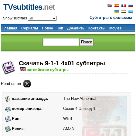
TVsubtitles
.net
Субтитры к фильмам
Show subtitles
Главная
Сериалы
Новое
Топ
Добавить
Контакты
Movies
Скачать 9-1-1 4x01 субтитры
английские субтитры
Read us on:
название эпизода:
The New Abnormal
номер эпизода:
Сезон 4 Эпизод 1
Рип:
WEB
Релиз:
AMZN