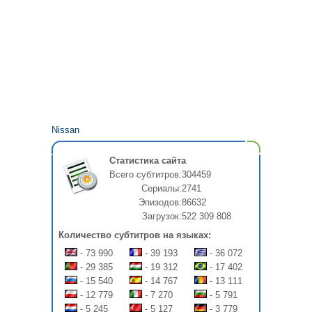
Nissan
Статистика сайта
Всего субтитров:
304459
Сериалы:
2741
Эпизодов:
86632
Загрузок:
522 309 808
Количество субтитров на языках:
- 73 990
- 39 193
- 36 072
- 29 385
- 19 312
- 17 402
- 15 540
- 14 767
- 13 111
- 12 779
- 7 270
- 5 791
- 5 245
- 5 127
- 3 779