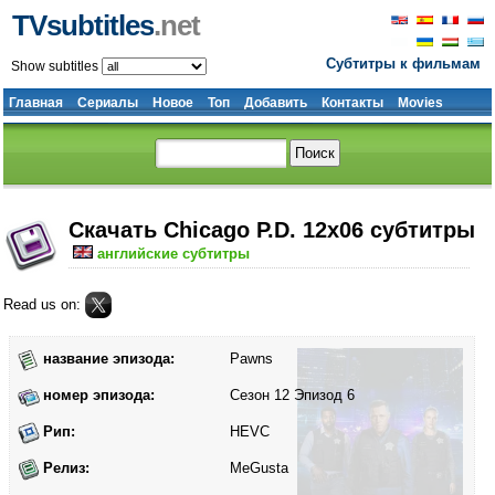
TVsubtitles
.net
Субтитры к фильмам
Show subtitles
Главная
Сериалы
Новое
Топ
Добавить
Контакты
Movies
Скачать Chicago P.D. 12x06 субтитры
английские субтитры
Read us on:
название эпизода:
Pawns
номер эпизода:
Сезон 12 Эпизод 6
Рип:
HEVC
Релиз:
MeGusta