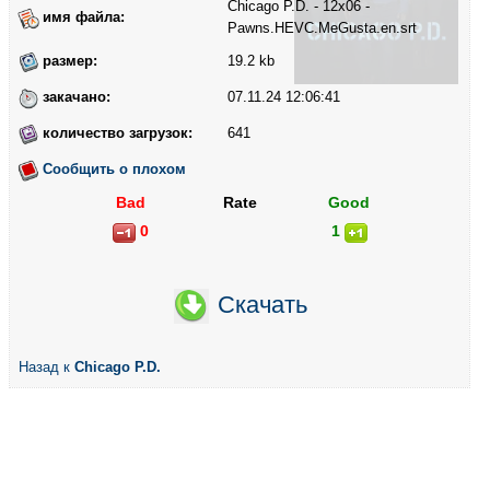
Chicago P.D. - 12x06 -
имя файла:
Pawns.HEVC.MeGusta.en.srt
размер:
19.2 kb
закачано:
07.11.24 12:06:41
количество загрузок:
641
Сообщить о плохом
Bad
Rate
Good
0
1
Скачать
Назад к
Chicago P.D.