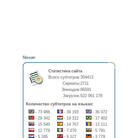
Nissan
Статистика сайта
Всего субтитров:
304413
Сериалы:
2711
Эпизодов:
86591
Загрузок:
522 061 178
Количество субтитров на языках:
- 73 988
- 39 193
- 36 072
- 29 342
- 19 312
- 17 402
- 15 540
- 14 767
- 13 111
- 12 779
- 7 270
- 5 791
- 5 245
- 5 127
- 3 779