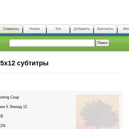
Сериалы
Новое
Топ
Добавить
Контакты
Mov
 5x12 субтитры
unting Coup
зон 5 Эпизод 12
EB
ZN