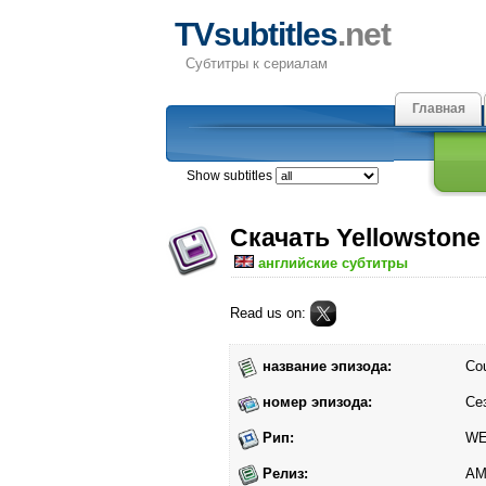
TVsubtitles
.net
Субтитры к сериалам
Главная
Show subtitles
Скачать Yellowstone
английские субтитры
Read us on:
название эпизода:
Co
номер эпизода:
Се
Рип:
W
Релиз:
AM