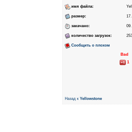
имя файла:
Ye
размер:
17.
закачано:
09.
количество загрузок:
25
Сообщить о плохом
Bad
1
Назад к
Yellowstone