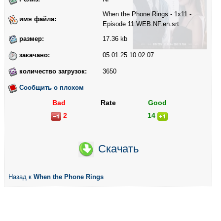
When the Phone Rings - 1x11 -
имя файла:
Episode 11.WEB.NF.en.srt
размер:
17.36 kb
закачано:
05.01.25 10:02:07
количество загрузок:
3650
Сообщить о плохом
Bad
Rate
Good
2
14
Скачать
Назад к
When the Phone Rings