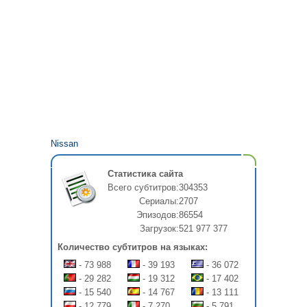
Nissan
Статистика сайта
Всего субтитров:
304353
Сериалы:
2707
Эпизодов:
86554
Загрузок:
521 977 377
Количество субтитров на языках:
- 73 988
- 39 193
- 36 072
- 29 282
- 19 312
- 17 402
- 15 540
- 14 767
- 13 111
- 12 779
- 7 270
- 5 791