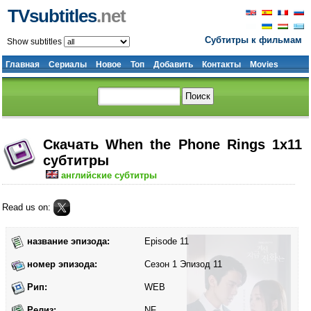
TVsubtitles
.net
Субтитры к фильмам
Show subtitles
Главная
Сериалы
Новое
Топ
Добавить
Контакты
Movies
Скачать When the Phone Rings 1x11
субтитры
английские субтитры
Read us on:
название эпизода:
Episode 11
номер эпизода:
Сезон 1 Эпизод 11
Рип:
WEB
Релиз:
NF