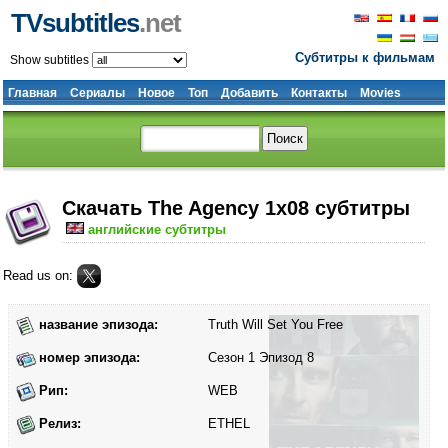
TVsubtitles
.net
Субтитры к фильмам
Show subtitles
Главная
Сериалы
Новое
Топ
Добавить
Контакты
Movies
Скачать The Agency 1x08 субтитры
английские субтитры
Read us on:
название эпизода:
Truth Will Set You Free
номер эпизода:
Сезон 1 Эпизод 8
Рип:
WEB
Релиз:
ETHEL