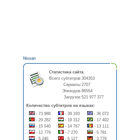
Nissan
Статистика сайта
Всего субтитров:
304353
Сериалы:
2707
Эпизодов:
86554
Загрузок:
521 977 377
Количество субтитров на языках:
- 73 988
- 39 193
- 36 072
- 29 282
- 19 312
- 17 402
- 15 540
- 14 767
- 13 111
- 12 779
- 7 270
- 5 791
- 5 245
- 5 127
- 3 779