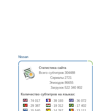
Nissan
Статистика сайта
Всего субтитров:
304488
Сериалы:
2721
Эпизодов:
86655
Загрузок:
522 340 802
Количество субтитров на языках:
- 74 017
- 39 193
- 36 072
- 29 387
- 19 312
- 17 402
- 15 540
- 14 767
- 13 111