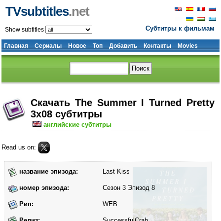
TVsubtitles
.net
Субтитры к фильмам
Show subtitles
Главная
Сериалы
Новое
Топ
Добавить
Контакты
Movies
Скачать The Summer I Turned Pretty
3x08 субтитры
английские субтитры
Read us on:
название эпизода:
Last Kiss
номер эпизода:
Сезон 3 Эпизод 8
Рип:
WEB
Релиз:
SuccessfulCrab