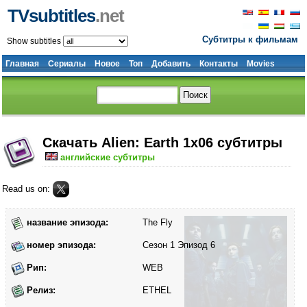
TVsubtitles
.net
Субтитры к фильмам
Show subtitles
Главная
Сериалы
Новое
Топ
Добавить
Контакты
Movies
Скачать Alien: Earth 1x06 субтитры
английские субтитры
Read us on:
название эпизода:
The Fly
номер эпизода:
Сезон 1 Эпизод 6
Рип:
WEB
Релиз:
ETHEL