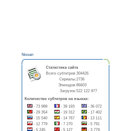
Nissan
Статистика сайта
Всего субтитров:
304426
Сериалы:
2736
Эпизодов:
86603
Загрузок:
522 122 977
Количество субтитров на языках:
- 73 989
- 39 193
- 36 072
- 29 354
- 19 312
- 17 402
- 15 540
- 14 767
- 13 111
- 12 779
- 7 270
- 5 791
- 5 245
- 5 127
- 3 779