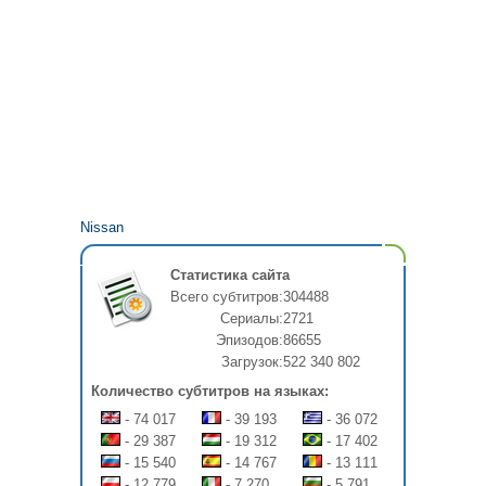
Nissan
Статистика сайта
Всего субтитров:
304488
Сериалы:
2721
Эпизодов:
86655
Загрузок:
522 340 802
Количество субтитров на языках:
- 74 017
- 39 193
- 36 072
- 29 387
- 19 312
- 17 402
- 15 540
- 14 767
- 13 111
- 12 779
- 7 270
- 5 791