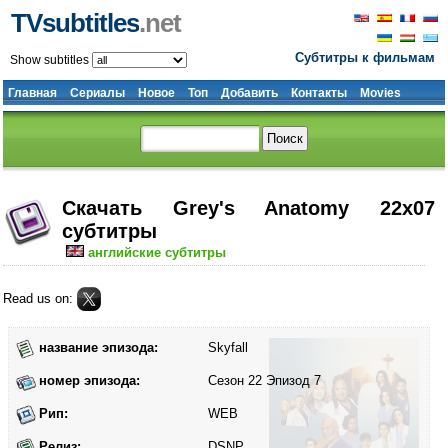
TVsubtitles
.net
Субтитры к фильмам
Show subtitles
Главная
Сериалы
Новое
Топ
Добавить
Контакты
Movies
Скачать Grey's Anatomy 22x07
субтитры
английские субтитры
Read us on:
название эпизода:
Skyfall
номер эпизода:
Сезон 22 Эпизод 7
Рип:
WEB
Релиз:
DSNP