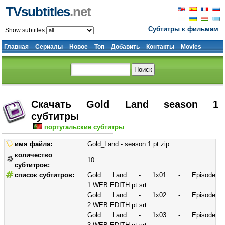
TVsubtitles
.net
Субтитры к фильмам
Show subtitles
Главная
Сериалы
Новое
Топ
Добавить
Контакты
Movies
Скачать Gold Land season 1
субтитры
португальские субтитры
имя файла:
Gold_Land - season 1.pt.zip
количество
10
субтитров:
список субтитров:
Gold Land - 1x01 - Episode
1.WEB.EDITH.pt.srt
Gold Land - 1x02 - Episode
2.WEB.EDITH.pt.srt
Gold Land - 1x03 - Episode