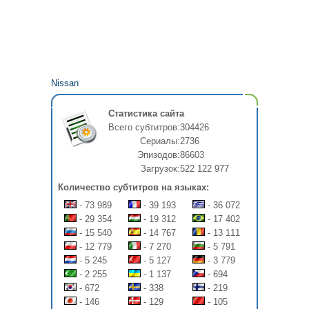
Nissan
Статистика сайта
Всего субтитров:
304426
Сериалы:
2736
Эпизодов:
86603
Загрузок:
522 122 977
Количество субтитров на языках:
- 73 989
- 39 193
- 36 072
- 29 354
- 19 312
- 17 402
- 15 540
- 14 767
- 13 111
- 12 779
- 7 270
- 5 791
- 5 245
- 5 127
- 3 779
- 2 255
- 1 137
- 694
- 672
- 338
- 219
- 146
- 129
- 105