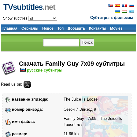
TVsubtitles
.net
Субтитры к фильмам
Show subtitles
Главная
Сериалы
Новое
Топ
Добавить
Контакты
Movies
Скачать Family Guy 7x09 субтитры
русские субтитры
Read us on:
название эпизода:
The Juice Is Loose!
номер эпизода:
Сезон 7 Эпизод 9
Family Guy - 7x09 - The Juice Is
имя файла:
Loose!.ru.srt
размер:
11.66 kb