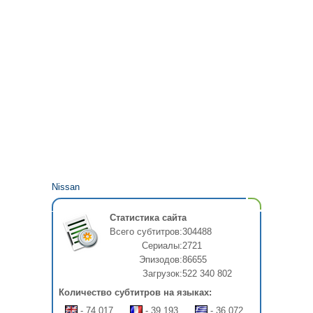
Nissan
Статистика сайта
Всего субтитров:
304488
Сериалы:
2721
Эпизодов:
86655
Загрузок:
522 340 802
Количество субтитров на языках:
- 74 017
- 39 193
- 36 072