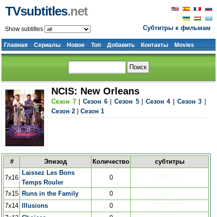
TVsubtitles
.net
Субтитры к фильмам
Show subtitles
Главная
Сериалы
Новое
Топ
Добавить
Контакты
Movies
NCIS: New Orleans
Сезон 7
|
Сезон 6
|
Сезон 5
|
Сезон 4
|
Сезон 3
|
Сезон 2
|
Сезон 1
#
Эпизод
Количество
субтитры
Laissez Les Bons
7x16
0
Temps Rouler
7x15
Runs in the Family
0
7x14
Illusions
0