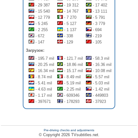
- 29 387
- 19 312
- 17 402
- 15 540
- 14 767
- 13 111
- 12 779
- 7 270
- 5 791
- 5 245
- 5 127
- 3 779
- 2 255
- 1 137
- 694
- 672
- 338
- 219
- 147
- 129
- 105
Загрузок:
- 195.7 mil
- 121.7 mil
- 58.3 mil
- 20.25 mil
- 18.86 mil
- 16.36 mil
- 16.34 mil
- 15.17 mil
- 10.08 mil
- 8.74 mil
- 8.49 mil
- 5.57 mil
- 5.41 mil
- 5.19 mil
- 5.03 mil
- 4.63 mil
- 2.25 mil
- 1.42 mil
- 1.17 mil
- 609346
- 449803
- 397671
- 178293
- 37923
Pre-driving checks and adjustments
© Copyright 2026 TVsubtitles.net.