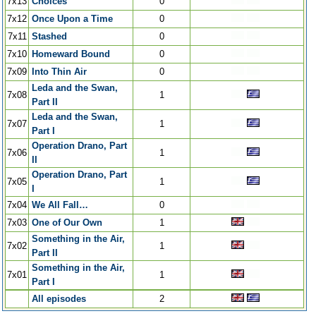
7x13
Choices
0
7x12
Once Upon a Time
0
7x11
Stashed
0
7x10
Homeward Bound
0
7x09
Into Thin Air
0
Leda and the Swan,
7x08
1
Part II
Leda and the Swan,
7x07
1
Part I
Operation Drano, Part
7x06
1
II
Operation Drano, Part
7x05
1
I
7x04
We All Fall…
0
7x03
One of Our Own
1
Something in the Air,
7x02
1
Part II
Something in the Air,
7x01
1
Part I
All episodes
2