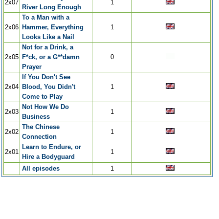
2x07
1
River Long Enough
To a Man with a
2x06
Hammer, Everything
1
Looks Like a Nail
Not for a Drink, a
2x05
F*ck, or a G**damn
0
Prayer
If You Don't See
2x04
Blood, You Didn't
1
Come to Play
Not How We Do
2x03
1
Business
The Chinese
2x02
1
Connection
Learn to Endure, or
2x01
1
Hire a Bodyguard
All episodes
1