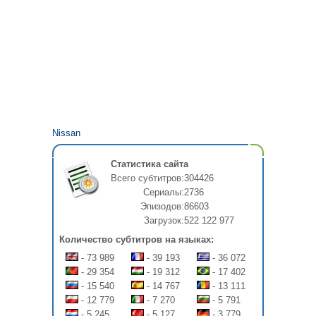
Nissan
Статистика сайта
Всего субтитров:
304426
Сериалы:
2736
Эпизодов:
86603
Загрузок:
522 122 977
Количество субтитров на языках:
- 73 989
- 39 193
- 36 072
- 29 354
- 19 312
- 17 402
- 15 540
- 14 767
- 13 111
- 12 779
- 7 270
- 5 791
- 5 245
- 5 127
- 3 779