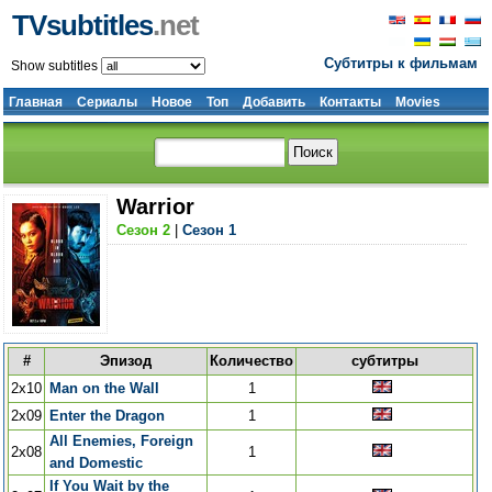
TVsubtitles
.net
Субтитры к фильмам
Show subtitles
Главная
Сериалы
Новое
Топ
Добавить
Контакты
Movies
Warrior
Сезон 2
|
Сезон 1
#
Эпизод
Количество
субтитры
2x10
Man on the Wall
1
2x09
Enter the Dragon
1
All Enemies, Foreign
2x08
1
and Domestic
If You Wait by the