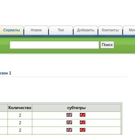
Сериалы
Новое
Топ
Добавить
Контакты
Mov
езон 1
Количество
субтитры
2
2
2