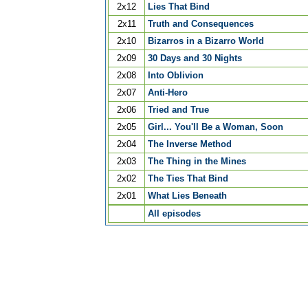
2x12
Lies That Bind
2x11
Truth and Consequences
2x10
Bizarros in a Bizarro World
2x09
30 Days and 30 Nights
2x08
Into Oblivion
2x07
Anti-Hero
2x06
Tried and True
2x05
Girl... You'll Be a Woman, Soon
2x04
The Inverse Method
2x03
The Thing in the Mines
2x02
The Ties That Bind
2x01
What Lies Beneath
All episodes