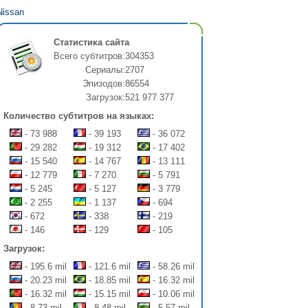
Nissan
Статистика сайта
Всего субтитров:
304353
Сериалы:
2707
Эпизодов:
86554
Загрузок:
521 977 377
Количество субтитров на языках:
- 73 988
- 39 193
- 36 072
- 29 282
- 19 312
- 17 402
- 15 540
- 14 767
- 13 111
- 12 779
- 7 270
- 5 791
- 5 245
- 5 127
- 3 779
- 2 255
- 1 137
- 694
- 672
- 338
- 219
- 146
- 129
- 105
Загрузок:
- 195.6 mil
- 121.6 mil
- 58.26 mil
- 20.23 mil
- 18.85 mil
- 16.32 mil
- 16.32 mil
- 15.15 mil
- 10.06 mil
- 8.73 mil
- 8.48 mil
- 5.57 mil