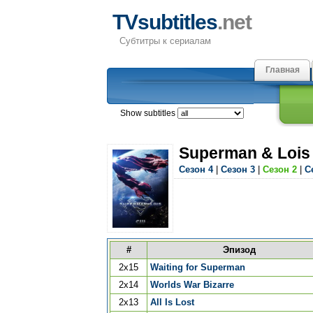
TVsubtitles
.net
Субтитры к сериалам
Главная
Show subtitles
Superman & Lois
Сезон 4
|
Сезон 3
|
Сезон 2
|
С
#
Эпизод
2x15
Waiting for Superman
2x14
Worlds War Bizarre
2x13
All Is Lost