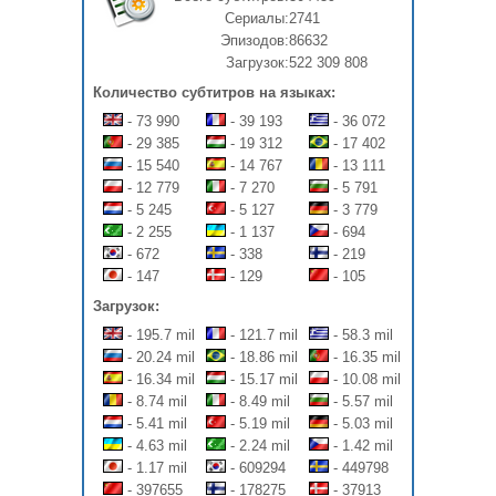
Сериалы:
2741
Эпизодов:
86632
Загрузок:
522 309 808
Количество субтитров на языках:
- 73 990
- 39 193
- 36 072
- 29 385
- 19 312
- 17 402
- 15 540
- 14 767
- 13 111
- 12 779
- 7 270
- 5 791
- 5 245
- 5 127
- 3 779
- 2 255
- 1 137
- 694
- 672
- 338
- 219
- 147
- 129
- 105
Загрузок:
- 195.7 mil
- 121.7 mil
- 58.3 mil
- 20.24 mil
- 18.86 mil
- 16.35 mil
- 16.34 mil
- 15.17 mil
- 10.08 mil
- 8.74 mil
- 8.49 mil
- 5.57 mil
- 5.41 mil
- 5.19 mil
- 5.03 mil
- 4.63 mil
- 2.24 mil
- 1.42 mil
- 1.17 mil
- 609294
- 449798
- 397655
- 178275
- 37913