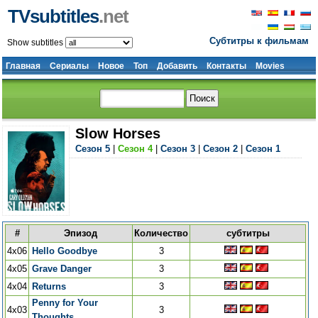
TVsubtitles
.net
Субтитры к фильмам
Show subtitles
Главная
Сериалы
Новое
Топ
Добавить
Контакты
Movies
Slow Horses
Сезон 5
|
Сезон 4
|
Сезон 3
|
Сезон 2
|
Сезон 1
#
Эпизод
Количество
субтитры
4x06
Hello Goodbye
3
4x05
Grave Danger
3
4x04
Returns
3
Penny for Your
4x03
3
Thoughts