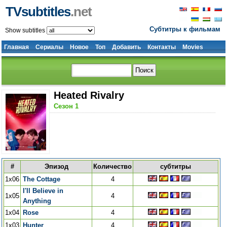
TVsubtitles
.net
Субтитры к фильмам
Show subtitles
Главная
Сериалы
Новое
Топ
Добавить
Контакты
Movies
Heated Rivalry
Сезон 1
#
Эпизод
Количество
субтитры
1x06
The Cottage
4
I'll Believe in
1x05
4
Anything
1x04
Rose
4
1x03
Hunter
4