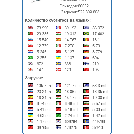
Сериалы:
2741
Эпизодов:
86632
Загрузок:
522 309 808
Количество субтитров на языках:
- 73 990
- 39 193
- 36 072
- 29 385
- 19 312
- 17 402
- 15 540
- 14 767
- 13 111
- 12 779
- 7 270
- 5 791
- 5 245
- 5 127
- 3 779
- 2 255
- 1 137
- 694
- 672
- 338
- 219
- 147
- 129
- 105
Загрузок:
- 195.7 mil
- 121.7 mil
- 58.3 mil
- 20.24 mil
- 18.86 mil
- 16.35 mil
- 16.34 mil
- 15.17 mil
- 10.08 mil
- 8.74 mil
- 8.49 mil
- 5.57 mil
- 5.41 mil
- 5.19 mil
- 5.03 mil
- 4.63 mil
- 2.24 mil
- 1.42 mil
- 1.17 mil
- 609294
- 449798
- 397655
- 178275
- 37913